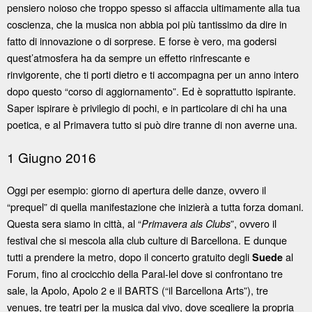
pensiero noioso che troppo spesso si affaccia ultimamente alla tua
coscienza, che la musica non abbia poi più tantissimo da dire in
fatto di innovazione o di sorprese. E forse è vero, ma godersi
quest’atmosfera ha da sempre un effetto rinfrescante e
rinvigorente, che ti porti dietro e ti accompagna per un anno intero
dopo questo “corso di aggiornamento”. Ed è soprattutto ispirante.
Saper ispirare è privilegio di pochi, e in particolare di chi ha una
poetica, e al Primavera tutto si può dire tranne di non averne una.
1 Giugno 2016
Oggi per esempio: giorno di apertura delle danze, ovvero il
“prequel” di quella manifestazione che inizierà a tutta forza domani.
Questa sera siamo in città, al “
”, ovvero il
Primavera als Clubs
festival che si mescola alla club culture di Barcellona. E dunque
tutti a prendere la metro, dopo il concerto gratuito degli
al
Suede
Forum, fino al crocicchio della Paral-lel dove si confrontano tre
sale, la Apolo, Apolo 2 e il BARTS (“il Barcellona Arts”), tre
venues, tre teatri per la musica dal vivo, dove scegliere la propria