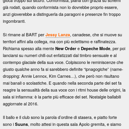
gioca troppo sul sicuro. Conformista, plana con grazia su schemi
già rodati, quando conformista non lo dovrebbe proprio essere,
anzi gioverebbe a distinguerla da paragoni e presenze fin troppo
ingombranti.
Si rimane al BART per
, canadese, che si muove su
Jessy Lanza
territori affini alla collega, ma con più eclettismo e raffinatezza.
Richiama spesso alla mente
e
, per poi
New Order
Depeche Mode
lanciarsi su numeri chill-out enfatizzati dal timbro sensuale e al
contempo glaciale della sua voce. Colpiscono le reminiscenze che
giusto qualche anno fa si sarebbero definite “ipnagogiche” (name-
dropping: Annie Lennox, Kim Carnes…), che però non risultano
mai banali o scolastiche. E quando nella seconda parte del set fa
reagire la sensualità della sua voce con i ritmi house delle origini, la
sala si infiamma: è la parte più efficace del set. Nostalgie ballabili
aggiornate al 2016.
Il ballo e il club sono la parola d’ordine di stasera, e piatto forte
sono i
, molto attesi in questa sala Apolo gremita, e siamo
Suuns