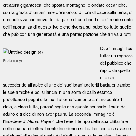
creatura gigantesca, che sposta montagne, e ondate oceaniche,
con la grazia di un animale preistorico. Un’ora di pace sulla terra, di
una bellezza commovente, da parte di una band che si rende conto
dell’importanza di questo live e che riversa sul pubblico tutto quello
che può con una generosità e una partecipazione che arriva a tutti.
Due immagini su
tutte: un ragazzo
Protomartyr
del pubblico che
rapito da quello
che sta
succedendo all’apice di uno dei suoi brani preferiti bacia entrambe
le sue amiche e poi si lancia in una sorta di ballo estatico
proiettando i pugni e le mani alternativamente a ritmo contro il
cielo, e vince tutto, perché coglie che questo concerto ti culla da
adulto e ti dice di non aver paura. La seconda immagine è
l’incedere di
, che tiene il tempo della sua chitarra e
Munaf Rayani
della sua band letteralmente incedendo sul palco, come se avesse
dei cingoli di ghisa al posto dei piedi, e mentre la musica ti inonda