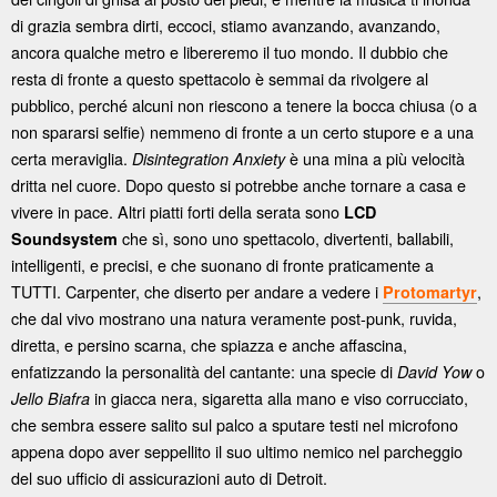
di grazia sembra dirti, eccoci, stiamo avanzando, avanzando,
ancora qualche metro e libereremo il tuo mondo. Il dubbio che
resta di fronte a questo spettacolo è semmai da rivolgere al
pubblico, perché alcuni non riescono a tenere la bocca chiusa (o a
non spararsi selfie) nemmeno di fronte a un certo stupore e a una
certa meraviglia.
è una mina a più velocità
Disintegration Anxiety
dritta nel cuore. Dopo questo si potrebbe anche tornare a casa e
vivere in pace. Altri piatti forti della serata sono
LCD
che sì, sono uno spettacolo, divertenti, ballabili,
Soundsystem
intelligenti, e precisi, e che suonano di fronte praticamente a
TUTTI. Carpenter, che diserto per andare a vedere i
,
Protomartyr
che dal vivo mostrano una natura veramente post-punk, ruvida,
diretta, e persino scarna, che spiazza e anche affascina,
enfatizzando la personalità del cantante: una specie di
o
David Yow
in giacca nera, sigaretta alla mano e viso corrucciato,
Jello Biafra
che sembra essere salito sul palco a sputare testi nel microfono
appena dopo aver seppellito il suo ultimo nemico nel parcheggio
del suo ufficio di assicurazioni auto di Detroit.