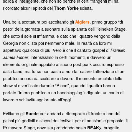
solida e intelligente, che non so perché in certi frangenti mi ha
ricordato alcuni episodi del
solista.
Thom Yorke
Una bella scottatura poi ascoltando gli
, primo gruppo “di
Algiers
peso” della giornata a suonare sulla spianata dell’Heineken Stage,
che sotto il sole si infiamma, e dato che i quattro vengono dalla
Georgia non ci sta poi nemmeno male. In realtà da loro mi
aspettavo qualcosa di più. Vero è che il cantato-gospel di
Franklin
, intensissimo in certi momenti, è davvero un
James Fisher
elemento originale appaiato al suono post-punk oscuro espresso
dalla band, ma forse non basta a non far calare l’attenzione di un
pubblico ancora da scaldare a dovere. Il momento cruciale dello
show si è verificato durante “Blood”, quando i quattro hanno
portato l’intero pubblico a un handclapping indignato, un canto di
lavoro e schiavitù aggiornato all’oggi.
Evitiamo gli
per andarci a ritemprare di fronte a uno dei
Suede
palchi più godibili e sinceri del festival, per dimensioni e proposte, il
Primavera Stage, dove sta prendendo posto
, progetto
BEAK>