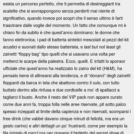
esista un percorso perfetto, che ti permetta di destreggiarti tra
scalette che si sovrappongono senza perderti mai niente di
significativo, quando invece poi scopri che il senso ultimo è farti
trascinare dalle voglie del momento. Un fatto che comunque mi è
chiaro fin da subito è che quest’anno dominano: le donne che
fanno elettronica, i pad di batteria sintetici mescolati ai pezzi del kit
acustici e suonati dallo stesso batterista, e
gli
last but not least
zainetti “floppy bag” tipo quelli che si usavano una volta per
metterci le scarpe della palestra. Ecco, quelli. E infatti lo sponsor
ufficiale che quest’anno ha realizzato lo zaino del kit (H&M), ha
pensato bene di allinearsi alla tendenza, e di “donarci” degli zainetti
floppanti da barca in tela che sbattono contro il culo, con tutto
buttato dentro alla rinfusa e due cordicelle a mo’ di spallacci a
tagliarci il busto. Anche il resto del VIP pack non appare curato
come due anni fa, troppa folla nelle aree riservate, pit sotto palco
spesso inzeppati al limite della capienza e non riservati, scomparsi i
free drink (che vabbé davano cinque minuti di felicità, ma era un
gesto carino) e altri dettagli un po’ frustranti, come per esempio la
fila iniziale di mezz’ora per ricevere il biglietto del secret show di