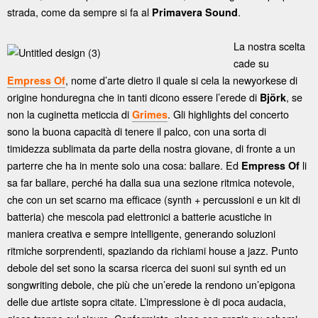
strada, come da sempre si fa al
.
Primavera Sound
La nostra scelta
cade su
, nome d’arte dietro il quale si cela la newyorkese di
Empress Of
origine honduregna che in tanti dicono essere l’erede di
, se
Björk
non la cuginetta meticcia di
. Gli highlights del concerto
Grimes
sono la buona capacità di tenere il palco, con una sorta di
timidezza sublimata da parte della nostra giovane, di fronte a un
parterre che ha in mente solo una cosa: ballare. Ed
li
Empress Of
sa far ballare, perché ha dalla sua una sezione ritmica notevole,
che con un set scarno ma efficace (synth + percussioni e un kit di
batteria) che mescola pad elettronici a batterie acustiche in
maniera creativa e sempre intelligente, generando soluzioni
ritmiche sorprendenti, spaziando da richiami house a jazz. Punto
debole del set sono la scarsa ricerca dei suoni sui synth ed un
songwriting debole, che più che un’erede la rendono un’epigona
delle due artiste sopra citate. L’impressione è di poca audacia,