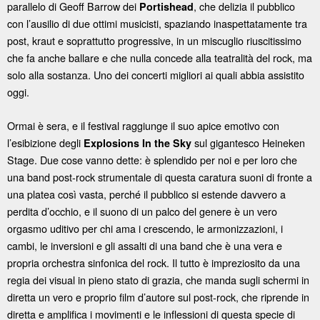
parallelo di Geoff Barrow dei
, che delizia il pubblico
Portishead
con l’ausilio di due ottimi musicisti, spaziando inaspettatamente tra
post, kraut e soprattutto progressive, in un miscuglio riuscitissimo
che fa anche ballare e che nulla concede alla teatralità del rock, ma
solo alla sostanza. Uno dei concerti migliori ai quali abbia assistito
oggi.
Ormai è sera, e il festival raggiunge il suo apice emotivo con
l’esibizione degli
sul gigantesco Heineken
Explosions In the Sky
Stage. Due cose vanno dette: è splendido per noi e per loro che
una band post-rock strumentale di questa caratura suoni di fronte a
una platea così vasta, perché il pubblico si estende davvero a
perdita d’occhio, e il suono di un palco del genere è un vero
orgasmo uditivo per chi ama i crescendo, le armonizzazioni, i
cambi, le inversioni e gli assalti di una band che è una vera e
propria orchestra sinfonica del rock. Il tutto è impreziosito da una
regia dei visual in pieno stato di grazia, che manda sugli schermi in
diretta un vero e proprio film d’autore sul post-rock, che riprende in
diretta e amplifica i movimenti e le inflessioni di questa specie di