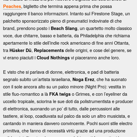
, biglietto che termina appena prima che possa
Peaches
raggiungere il banco informazioni. Intanto sul Firestone Stage, un
palchetto sponsorizzato pieno di pneumatici indovinate di che
brand, prendono posto i
, un quartetto molto classico
Beach Slang
voce, due chitarre, basso e batteria, da Philadelphia che richiama
apertamente lo stile dell’indie rock americano di fine anni Ottanta,
tra
,
delle origini, e cose del genere, se
Hüsker Dü
Replacements
vi erano piaciuti i
vi piaceranno anche loro.
Cloud Nothings
E visto che si parlava di donne, elettronica, e pad di batteria
segnalo subito un’artista israeliana,
, che ha suonato
Noga Erez
con il sole ancora alto su un palco minore (Night Pro): vestita in
stile fluo-romantico a là
o Grimes, e con l’eyeliner da
FKA twigs
uccello tropicale, sciorina le sue doti da polistrumentista e producer
di elettronica, suonando un po’ di tutto, dalle percussioni alle
tastiere, ai loop, coadiuvata sul palco da solo un altro musicista, e
cantando in maniera davvero convincente. Pochi suoni stile electro
primitiva, che fanno di necessità virtù grazie ad una produzione