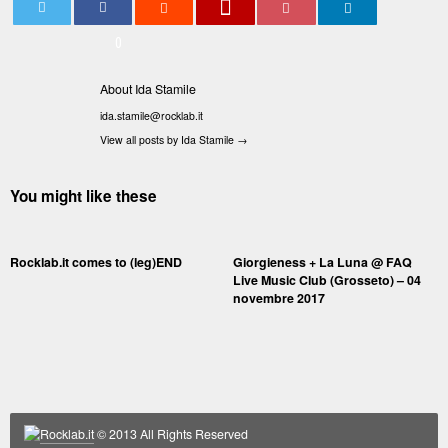
0
About Ida Stamile
ida.stamile@rocklab.it
View all posts by Ida Stamile
→
You might like these
Rocklab.it comes to (leg)END
Giorgieness + La Luna @ FAQ
Live Music Club (Grosseto) – 04
novembre 2017
Rocklab.it
© 2013 All Rights Reserved