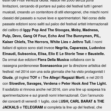
limitazioni, cercando di portare sul palco del festival tutti i generi
musicali, creando un contenitore di stili eterogenei, che mischi nomi
classici del passato a nuove leve e sperimentatori. Nel corso delle
passate edizioni sono saliti sul palco del festival artisti internazionali
del calibro di
Iggy Pop And The Stooges, Moby, Madness,
Pulp, Devo, Gang Of Four, Echo And The Bunnymen, PIL,
e
I nomi
Kaiser Chiefs, The Horrors, White Lies
Jethro Tull.
italiani di spicco sono stati invece
Negrita, Caparezza, Ludovico
e
Einaudi, Subsonica, Elisa, Elio E Le Storie Tese
Baustelle.
Da ormai due edizioni
collabora con la
Fiera Della Musica
rassegna pordenonese
per la direzione artistica del
Scenasonica
festival: nel 2014 con una sola giornata che ha visto protagonisti i
, gli inglesi
e i
, e nel 2015
Giuda
TOY
Tre Allegri Ragazzi Morti
con
e
Slowdive, Savages, Verdena
Peter Hook And The Light.
Il sodalizio si rinnova anche nel 2016, con una line up sospesa tra
sperimentazione e sui grandi nomi internazionali. Con l’annuncio
dei concerti di venerdì 1 luglio, cioè L
USH, CARL BARAT & THE
e
si completa la line up del festival, che
JACKALS
TELEGRAM