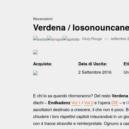
Recensioni
Verdena / Iosonouncane 
·
Giuly Rouge
on
settembre 
Acquista:
Data di Uscita:
Et
2 Settembre 2016
Un
E chi lo sa quando ritorneranno? Del resto
Verdena
dischi –
Vol.1
/
Vol.2
e l’opera
DIE
– e i 
Endkadenz
ascoltatori destinato a crescere, il che non è poco. 
chiudere i loro rispettivi capitoli misurandosi in un 
con 4 tracce stravolte e reinterpretate. Ognuno a casa