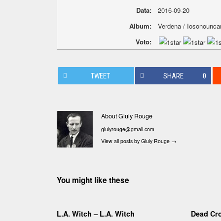
Data:
2016-09-20
Album:
Verdena / Iosonouncan
Voto:
TWEET
SHARE
0
About Giuly Rouge
giulyrouge@gmail.com
View all posts by Giuly Rouge
→
You might like these
L.A. Witch – L.A. Witch
Dead Cr