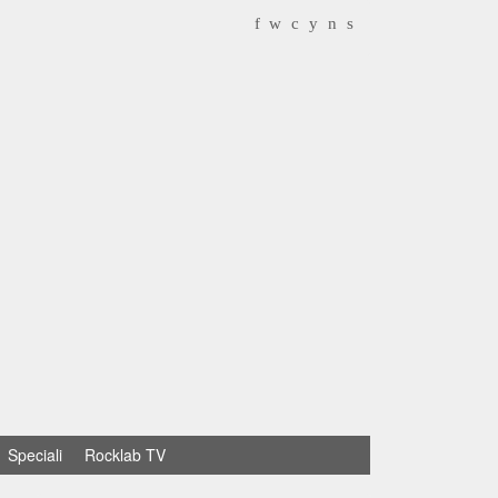
f
w
c
y
n
s
Speciali
Rocklab TV