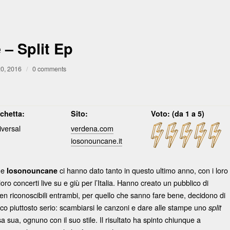
– Split Ep
20, 2016
/
0 comments
ichetta:
Sito:
Voto: (da 1 a 5)
iversal
verdena.com
iosonouncane.it
e
ci hanno dato tanto in questo ultimo anno, con i loro
Iosonouncane
loro concerti live su e giù per l’Italia. Hanno creato un pubblico di
Ben riconoscibili entrambi, per quello che sanno fare bene, decidono di
gioco piuttosto serio: scambiarsi le canzoni e dare alle stampe uno
split
 sua, ognuno con il suo stile. Il risultato ha spinto chiunque a