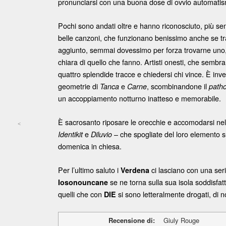
pronunciarsi con una buona dose di ovvio automatism
Pochi sono andati oltre e hanno riconosciuto, più s
belle canzoni, che funzionano benissimo anche se tra
aggiunto, semmai dovessimo per forza trovarne uno
chiara di quello che fanno. Artisti onesti, che sembran
quattro splendide tracce e chiedersi chi vince. È inv
geometrie di
e
, scombinandone il
Tanca
Carne
path
un accoppiamento notturno inatteso e memorabile.
È sacrosanto riposare le orecchie e accomodarsi nell
<
e
– che spogliate del loro elemento s
Post navigation
Identikit
Diluvio
domenica in chiesa.
Per l’ultimo saluto i
ci lasciano con una ser
Verdena
se ne torna sulla sua isola soddisfat
Iosonouncane
quelli che con
si sono letteralmente drogati, di 
DIE
Recensione di:
Giuly Rouge