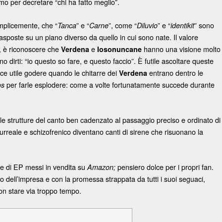
o per decretare “chi ha fatto meglio”.
emplicemente, che “
” e “
”, come “
” e “
” sono
Tanca
Carne
Diluvio
identikit
sposte su un piano diverso da quello in cui sono nate. Il valore
, è riconoscere che
e
hanno una visione molto
Verdena
Iosonuncane
o dirti: “io questo so fare, e questo faccio”. È futile ascoltare queste
ece utile godere quando le chitarre dei
entrano dentro le
Verdena
per farle esplodere: come a volte fortunatamente succede durante
os
e strutture del canto ben cadenzato al passaggio preciso e ordinato di
urreale e schizofrenico diventano canti di sirene che risuonano la
ie di EP messi in vendita su
pensiero dolce per i propri fan.
Amazon;
to dell’impresa e con la promessa strappata da tutti i suoi seguaci,
non stare via troppo tempo.