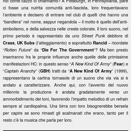
noi come cazzo ci chiamiamo? A Pittsburgh, in Pennsylvania, pare
ci fosse una nutrita comunità anti-fascista, loro frequentavano
l’ambiente e decisero di entrare nel club di quelli che hanno una
“bandiera” nel nome, seppur negandola – il motto è quello dell’anti-
simbolismo, e della salvezza nelle creste colorate. Il loro suono, nel
primo periodo è rappresentato da uno
debitore di
Street Punk
,
(l’atteggiamento) e soprattutto
– ricordate
Crass
UK Subs
Rancid
“
” da “
“? Ma ben presto
Rotten Future
Die For The Government
inseriranno fra le proprie influenze anche quelle delle primissime
manifestazioni HC: in questo senso “
” (
) e
A New Kind Of Army
Fear
“
” (
) tratti da “
” (1999),
Captain Anarchy
GBH
A New Kind Of Army
rappresentano la cartina tornasole di un suono che via via si è
andato a caratterizzare. Anche qui, con l’avvento del nuovo
millennio la produzione è andata gradatamente verso un
ammorbidimento dei toni, favorendo l’impatto melodico di un
refrain
sempre al cardiopalma. Una birra con loro bisognerebbe bersela
per capire se sono rimasti gli scalmanati che erano, tanto per il
resto c’è la musica che parla per loro.