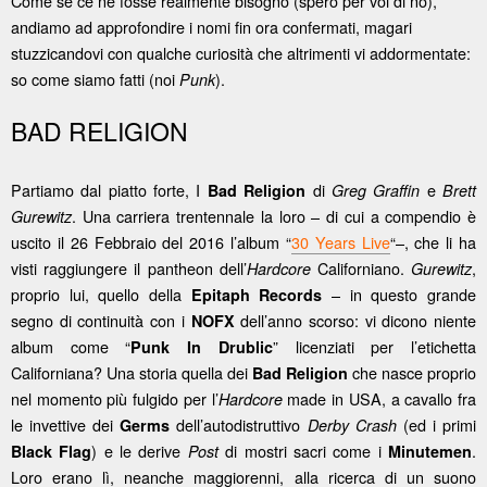
Come se ce ne fosse realmente bisogno (spero per voi di no),
andiamo ad approfondire i nomi fin ora confermati, magari
stuzzicandovi con qualche curiosità che altrimenti vi addormentate:
so come siamo fatti (noi
).
Punk
BAD RELIGION
Partiamo dal piatto forte, I
di
e
Bad Religion
Greg Graffin
Brett
. Una carriera trentennale la loro – di cui a compendio è
Gurewitz
uscito il 26 Febbraio del 2016 l’album “
30 Years Live
“–, che li ha
visti raggiungere il pantheon dell’
Californiano.
,
Hardcore
Gurewitz
proprio lui, quello della
– in questo grande
Epitaph Records
segno di continuità con i
dell’anno scorso: vi dicono niente
NOFX
album come “
” licenziati per l’etichetta
Punk In Drublic
Californiana? Una storia quella dei
che nasce proprio
Bad Religion
nel momento più fulgido per l’
made in USA, a cavallo fra
Hardcore
le invettive dei
dell’autodistruttivo
(ed i primi
Germs
Derby Crash
) e le derive
di mostri sacri come i
.
Black Flag
Post
Minutemen
Loro erano lì, neanche maggiorenni, alla ricerca di un suono