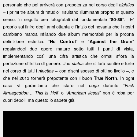
personale che poi arriverà con prepotenza nel corso degli
eighties
– i primi tre album di “studio” risultano illuminanti proprio in questo
senso: in seguito ben fotografati dal fondamentale “
“. E’
80-85
proprio sul finire degli anni ottanta e l’inizio dei novanta che i nostri
cambiano marcia infilando due album memorabili per la propria
definizione estetica. “
” e “
”
No Control
Against the Grain
regalandoci due opere mature sotto tutti i punti di vista,
implementando così una cifra artistica che ormai sfiora la
perfezione stilistica di genere. Uno
che si farà sentire e forte
status
nel corso di tutti i
con dischi spesso di ottimo livello –, e
nineties –
che nel 2013 tornerà prepotente con il buon
. In ogni
True North
caso vi garantiamo che stare nel
durante “
pogo
Fuck
” o “
” non è roba per
Armageddon… This Is Hell
American Jesus
cuori deboli, ma questo lo sapete già.