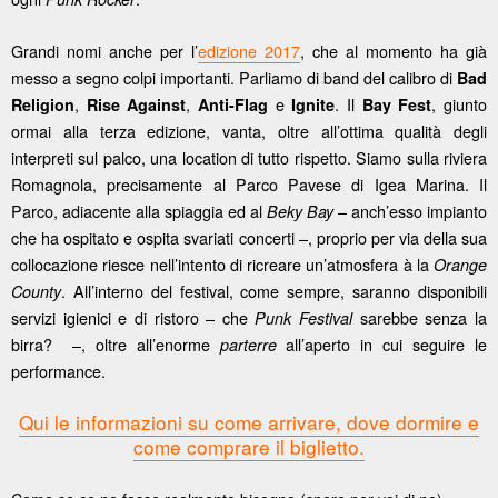
Grandi nomi anche per l’
edizione 2017
, che al momento ha già
messo a segno colpi importanti. Parliamo di band del calibro di
Bad
,
,
e
. Il
, giunto
Religion
Rise Against
Anti-Flag
Ignite
Bay Fest
ormai alla terza edizione, vanta, oltre all’ottima qualità degli
interpreti sul palco, una location di tutto rispetto. Siamo sulla riviera
Romagnola, precisamente al Parco Pavese di Igea Marina. Il
Parco, adiacente alla spiaggia ed al
– anch’esso impianto
Beky Bay
che ha ospitato e ospita svariati concerti –, proprio per via della sua
collocazione riesce nell’intento di ricreare un’atmosfera à la
Orange
. All’interno del festival, come sempre, saranno disponibili
County
servizi igienici e di ristoro – che
sarebbe senza la
Punk Festival
birra? –, oltre all’enorme
all’aperto in cui seguire le
parterre
performance.
Qui le informazioni su come arrivare, dove dormire e
come comprare il biglietto.