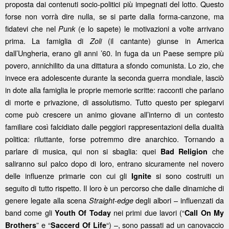
proposta dai contenuti socio-politici più impegnati del lotto. Questo
forse non vorrà dire nulla, se si parte dalla forma-canzone, ma
fidatevi che nel
(e lo sapete) le motivazioni a volte arrivano
Punk
prima. La famiglia di
(il cantante) giunse in America
Zoli
dall’Ungheria, erano gli anni ’60. In fuga da un Paese sempre più
povero, annichilito da una dittatura a sfondo comunista. Lo zio, che
invece era adolescente durante la seconda guerra mondiale, lasciò
in dote alla famiglia le proprie memorie scritte: racconti che parlano
di morte e privazione, di assolutismo. Tutto questo per spiegarvi
come può crescere un animo giovane all’interno di un contesto
familiare così falcidiato dalle peggiori rappresentazioni della dualità
politica: riluttante, forse potremmo dire anarchico. Tornando a
parlare di musica, qui non si sbaglia: quei
che
Bad Religion
saliranno sul palco dopo di loro, entrano sicuramente nel novero
delle influenze primarie con cui gli
si sono costruiti un
Ignite
seguito di tutto rispetto. Il loro è un percorso che dalle dinamiche di
genere legate alla scena
degli albori – influenzati da
Straight-edge
band come gli
nei primi due lavori (“
Youth Of Today
Call On My
” e “
“) –, sono passati ad un canovaccio
Brothers
Saccerd Of Life