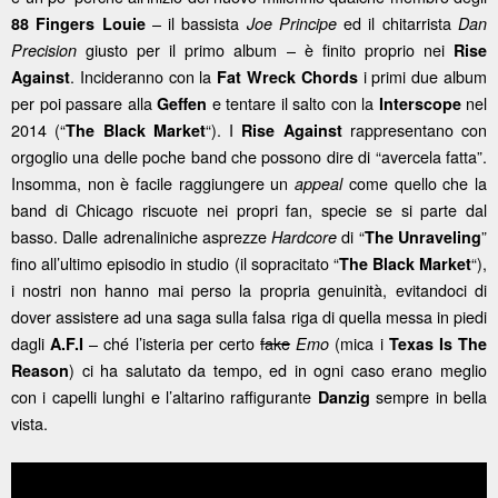
– il bassista
ed il chitarrista
88 Fingers Louie
Joe Principe
Dan
giusto per il primo album – è finito proprio nei
Precision
Rise
. Incideranno con la
i primi due album
Against
Fat Wreck Chords
per poi passare alla
e tentare il salto con la
nel
Geffen
Interscope
2014 (“
“). I
rappresentano con
The Black Market
Rise Against
orgoglio una delle poche band che possono dire di “avercela fatta”.
Insomma, non è facile raggiungere un
come quello che la
appeal
band di Chicago riscuote nei propri fan, specie se si parte dal
basso. Dalle adrenaliniche asprezze
di “
”
Hardcore
The Unraveling
fino all’ultimo episodio in studio (il sopracitato “
“),
The Black Market
i nostri non hanno mai perso la propria genuinità, evitandoci di
dover assistere ad una saga sulla falsa riga di quella messa in piedi
dagli
– ché l’isteria per certo
fake
(mica i
A.F.I
Emo
Texas Is The
) ci ha salutato da tempo, ed in ogni caso erano meglio
Reason
con i capelli lunghi e l’altarino raffigurante
sempre in bella
Danzig
vista.