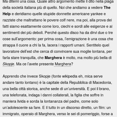
Ma ditemi una cosa. Quale altro argomento mette il dito nella piaga
della società italiana più di quello. Noi che andiamo a vedere
The
e deridiamo quelle stupide donnette americane yankee e
Help
razziste che maltrattano le povere colf nere, ma poi, alla prova dei
fatti siamo esattamente come loro, ciechi e sordi alle esigenze e ai
sentimenti dei più deboli. Perché questo disco ha da dirvi due o tre
cose sull’argomento: per prima cosa, l’emigrazione è una cosa che
strappa il cuore a chi la fa, lacera i rapporti umani. Sentitelo quel
lavoratore dell’est che cerca di convincere sua moglie lontana, per
farla stare tranquilla, che
è molto, ma molto più bella di
Marghera
. Ma ce l’avete presente
Marghera
?
Skopje
Apprendo che invece Skopje (fonte wikipedia eh, mica serve
andare tanto lontano) è la capitale della Repubblica di Macedonia,
una bella città storica, anche sede di un’università. E poi il brano,
una telefonata, indaga i danni collaterali, la figlia che soffre in
maniera livida e sorda la lontananza del padre, come solo
un’adolescente sa fare. E il tutto in un discorso diretto, un film: un
immigrato, operaio di Marghera, verso le sei di pomeriggio, forse a