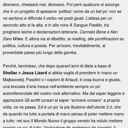
dicevano, chessarà mai, dicevano. Poi però qualcuno si accorge
che è un progetto di spessore ‘politico’ come da un bel po’ non se
ne sentono e diffonde il verbo nei posti giusti. L’attesa per un
secondo atto si fa alta, e in alto mira
, tra
A Sangue Freddo
preghiere laiche e declamazioni letterarie,
Carmelo Bene e Ken
. E allora via al dibattito, ai reading, alle pontificazioni su
Saro Wiwa
politica, cultura e poesia. Per arrivare, inevitabilmente, al
proverbiale passo più lungo della gamba.
Perché, beninteso, che dopo quarant’anni di dieta a base di
e
si abbia voglia di prendere in mano un
Shellac
Jesus Lizard
Majkaovskij, Pasolini o i copioni di Artaud, è cosa buona e giusta,
una boccata d’aria fresca nell’ambiente sempre un po’
autoreferenziale del nostro rock alternativo. Ma dal saper leggere e
apprezzare
al saper “scrivere corsaro” a propria
Gli scritti corsari
volta, ce ne passa. Ed è un po’ la pia illusione dell’utente 2.0, che
da quando ha tutto a portata di mano pensa di poter mettere mano
a tutto: nel suo
il gruppo veneto ha voluto mettere
Il
Mondo Nuovo
proprio un po’ di tutto, l’ispirazione de-andreiana da concept, il