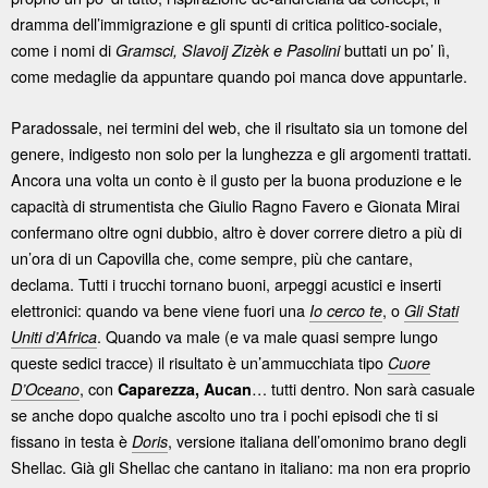
dramma dell’immigrazione e gli spunti di critica politico-sociale,
come i nomi di
buttati un po’ lì,
Gramsci, Slavoij Zizèk e Pasolini
come medaglie da appuntare quando poi manca dove appuntarle.
Paradossale, nei termini del web, che il risultato sia un tomone del
genere, indigesto non solo per la lunghezza e gli argomenti trattati.
Ancora una volta un conto è il gusto per la buona produzione e le
capacità di strumentista che Giulio Ragno Favero e Gionata Mirai
confermano oltre ogni dubbio, altro è dover correre dietro a più di
un’ora di un Capovilla che, come sempre, più che cantare,
declama. Tutti i trucchi tornano buoni, arpeggi acustici e inserti
elettronici: quando va bene viene fuori una
, o
Io cerco te
Gli Stati
. Quando va male (e va male quasi sempre lungo
Uniti d’Africa
queste sedici tracce) il risultato è un’ammucchiata tipo
Cuore
, con
… tutti dentro. Non sarà casuale
D’Oceano
Caparezza, Aucan
se anche dopo qualche ascolto uno tra i pochi episodi che ti si
fissano in testa è
, versione italiana dell’omonimo brano degli
Doris
Shellac. Già gli Shellac che cantano in italiano: ma non era proprio