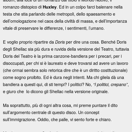
romanzo distopico di
. Ed in un colpo farci balenare nella
Huxley
testa che stia parlando delle metropoli, dello spaesamento e
dell’omologazione nel caos della civiltà di massa, e dell’importanza
vitale di preservare le differenze, i sentimenti, l’umano.
E voglio proprio ripartire da
per dire una cosa. Benché Doris
Doris
degli Shellac sia più dura e ruvida della versione del Teatro, tuttavia
Doris del Teatro è la prima canzone-bandiera per i precari, per i
disoccupati, per chi si è laureato e deve trovarsi ad avere un lavoro
(che ormai sembra solo retorica dire che è un diritto costituzionale)
come sogno proibito. Ed è dura negli intenti. Ma chi gliela dà una
bandiera a questi qui, di sti tempi? I politici? No,
,
“I politici, crepano”
e giuro che lo dicono gli Shellac nella versione originale.
Ma soprattutto, più di ogni altra cosa, mi preme puntare il dito
sull’argomento centrale di questo disco. Un concept
sull’immigrazione. Oddio, che palle, vi sento forte e chiaro.