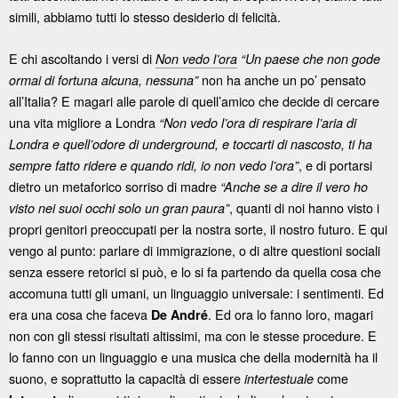
simili, abbiamo tutti lo stesso desiderio di felicità.
E chi ascoltando i versi di
Non vedo l’ora
“Un paese che non gode
non ha anche un po’ pensato
ormai di fortuna alcuna, nessuna”
all’Italia? E magari alle parole di quell’amico che decide di cercare
una vita migliore a Londra
“Non vedo l’ora di respirare l’aria di
Londra e quell’odore di underground, e toccarti di nascosto, ti ha
, e di portarsi
sempre fatto ridere e quando ridi, io non vedo l’ora”
dietro un metaforico sorriso di madre
“Anche se a dire il vero ho
, quanti di noi hanno visto i
visto nei suoi occhi solo un gran paura”
propri genitori preoccupati per la nostra sorte, il nostro futuro. E qui
vengo al punto: parlare di immigrazione, o di altre questioni sociali
senza essere retorici si può, e lo si fa partendo da quella cosa che
accomuna tutti gli umani, un linguaggio universale: i sentimenti. Ed
era una cosa che faceva
. Ed ora lo fanno loro, magari
De André
non con gli stessi risultati altissimi, ma con le stesse procedure. E
lo fanno con un linguaggio e una musica che della modernità ha il
suono, e soprattutto la capacità di essere
come
intertestuale