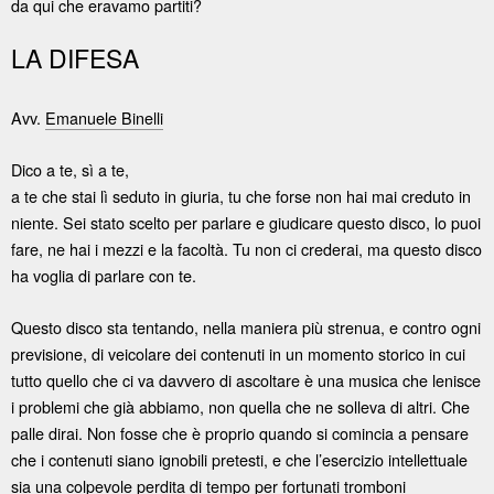
da qui che eravamo partiti?
LA DIFESA
Avv.
Emanuele Binelli
Dico a te, sì a te,
a te che stai lì seduto in giuria, tu che forse non hai mai creduto in
niente. Sei stato scelto per parlare e giudicare questo disco, lo puoi
fare, ne hai i mezzi e la facoltà. Tu non ci crederai, ma questo disco
ha voglia di parlare con te.
Questo disco sta tentando, nella maniera più strenua, e contro ogni
previsione, di veicolare dei contenuti in un momento storico in cui
tutto quello che ci va davvero di ascoltare è una musica che lenisce
i problemi che già abbiamo, non quella che ne solleva di altri. Che
palle dirai. Non fosse che è proprio quando si comincia a pensare
che i contenuti siano ignobili pretesti, e che l’esercizio intellettuale
sia una colpevole perdita di tempo per fortunati tromboni