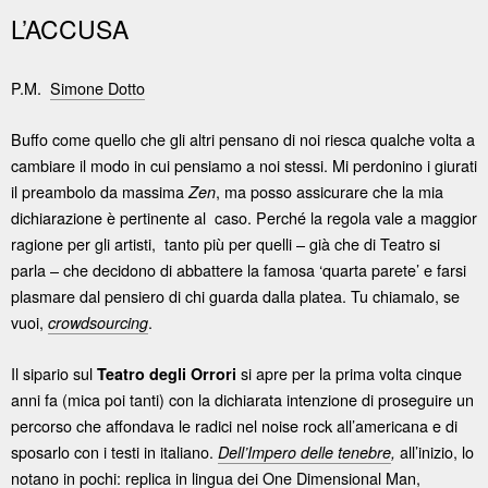
L’ACCUSA
P.M.
Simone Dotto
Buffo come quello che gli altri pensano di noi riesca qualche volta a
cambiare il modo in cui pensiamo a noi stessi. Mi perdonino i giurati
il preambolo da massima
, ma posso assicurare che la mia
Zen
dichiarazione è pertinente al caso. Perché la regola vale a maggior
ragione per gli artisti, tanto più per quelli – già che di Teatro si
parla – che decidono di abbattere la famosa ‘quarta parete’ e farsi
plasmare dal pensiero di chi guarda dalla platea. Tu chiamalo, se
vuoi,
.
crowdsourcing
Il sipario sul
si apre per la prima volta cinque
Teatro degli Orrori
anni fa (mica poi tanti) con la dichiarata intenzione di proseguire un
percorso che affondava le radici nel noise rock all’americana e di
sposarlo con i testi in italiano.
all’inizio, lo
Dell’Impero delle tenebre
,
notano in pochi: replica in lingua dei One Dimensional Man,