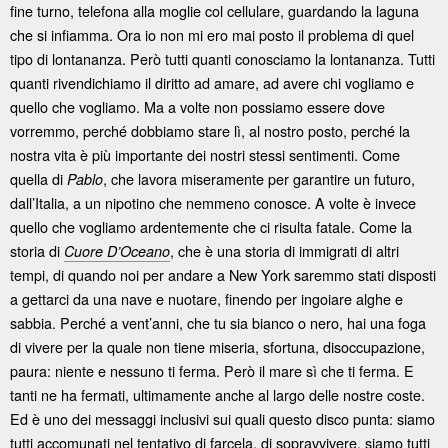
fine turno, telefona alla moglie col cellulare, guardando la laguna
che si infiamma. Ora io non mi ero mai posto il problema di quel
tipo di lontananza. Però tutti quanti conosciamo la lontananza. Tutti
quanti rivendichiamo il diritto ad amare, ad avere chi vogliamo e
quello che vogliamo. Ma a volte non possiamo essere dove
vorremmo, perché dobbiamo stare lì, al nostro posto, perché la
nostra vita è più importante dei nostri stessi sentimenti. Come
quella di
, che lavora miseramente per garantire un futuro,
Pablo
dall’Italia, a un nipotino che nemmeno conosce. A volte è invece
quello che vogliamo ardentemente che ci risulta fatale. Come la
storia di
, che è una storia di immigrati di altri
Cuore D’Oceano
tempi, di quando noi per andare a New York saremmo stati disposti
a gettarci da una nave e nuotare, finendo per ingoiare alghe e
sabbia. Perché a vent’anni, che tu sia bianco o nero, hai una foga
di vivere per la quale non tiene miseria, sfortuna, disoccupazione,
paura: niente e nessuno ti ferma. Però il mare sì che ti ferma. E
tanti ne ha fermati, ultimamente anche al largo delle nostre coste.
Ed è uno dei messaggi inclusivi sui quali questo disco punta: siamo
tutti accomunati nel tentativo di farcela, di sopravvivere, siamo tutti