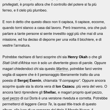
privilegiati, è proprio allora che il controllo del potere si fa più
ferreo, e il cielo più plumbeo.
E non è detto che questo disco non ti capisca, ti capisce, eccome,
quando torni stanco a casa dal lavoro. Però insomma, ora che può
parlare a tante persone si sente investito oggi più che mai di una
missione, ed ha deciso di deporre per una volta il bicchiere, e di
vestire l’armatura.
Potrebbe rischiare di farci scoprire chi sia
o che gli
Henry Okah
non è solo un divertente gioco di parole. Oppure
Stati Uniti d’Africa
magari chiedendoci chi sia questo
, potrebbe farci venire
Martino
voglia di sapere che è il personaggio liberamente tratto da una
poesia di
, chiamata
. Oppure ancora
Sergej Esenin
“Il compagno”
scoprire quale sia la storia vera di
. più vera del vero. O
Ion Cazacu
ancora farci riprendere gli
, e magari proprio quel pezzo,
Shellac
quel pezzo
di cui Doris è una versione riveduta e corretta. Potrebbe
permetterci di leggere
, la quasi title-track di questo
Cerco Te
album, alla luce di un romanzo dal titolo Il Mondo Nuovo, il