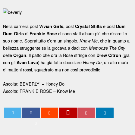
Nella carriera post
post
e post
Vivian Girls,
Crystal Stilts
Dum
di
ci sono stati album più che discreti a
Dum Girls
Frankie Rose
suo nome. Soprattutto c’era un singolo,
, che in quanto a
Know Me
bellezza struggente se la giocava a dadi con
Memorize The City
delle
. Il patto che ora la Rose stringe con
(già
Organ
Drew Citron
con gli
) ha già fatto sbocciare
, un alto muro
Avan Lava
Honey Do
di mattoni rossi, squadrato ma non così prevedibile.
Ascolta:
BEVERLY – Honey Do
Ascolta:
FRANKIE ROSE – Know Me
0