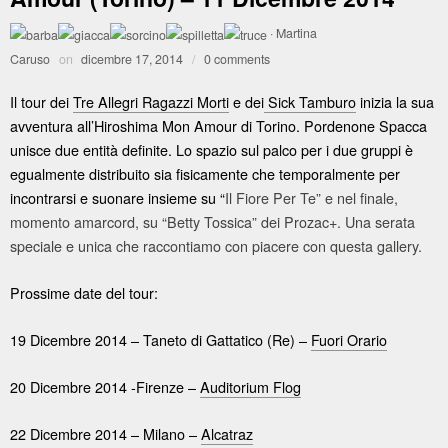
·
Martina
Caruso
on
dicembre 17, 2014
/
0 comments
Il tour dei
Tre Allegri Ragazzi Morti
e dei
Sick Tamburo
inizia la sua
avventura all’Hiroshima Mon Amour di Torino. Pordenone Spacca
unisce due entità definite. Lo spazio sul palco per i due gruppi è
egualmente distribuito sia fisicamente che temporalmente per
incontrarsi e suonare insieme su “
Il Fiore Per Te” e nel finale,
momento amarcord, su “Betty Tossica” dei Prozac+. Una serata
speciale e unica che raccontiamo con piacere con questa gallery.
Prossime date del tour:
19 Dicembre 2014 – Taneto di Gattatico (Re) –
Fuori Orario
20 Dicembre 2014 -Firenze –
Auditorium Flog
22 Dicembre 2014 – Milano –
Alcatraz