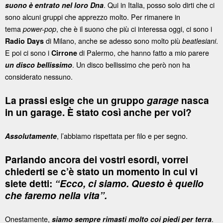
. Qui in Italia, posso solo dirti che ci
suono è entrato nel loro Dna
sono alcuni gruppi che apprezzo molto. Per rimanere in
tema
, che è il suono che più ci interessa oggi, ci sono i
power-pop
di Milano, anche se adesso sono molto più
.
Radio Days
beatlesiani
E poi ci sono i
di Palermo,
che hanno fatto a mio parere
Cirrone
. Un disco bellissimo che però non ha
un disco bellissimo
considerato nessuno.
La prassi esige che un gruppo
garage
nasca
in un garage. È stato così anche per voi?
, l’abbiamo rispettata per filo e per segno.
Assolutamente
Parlando ancora dei vostri esordi, vorrei
chiederti se c’è stato un momento in cui vi
siete detti:
“Ecco, ci siamo. Questo è quello
che faremo nella vita”.
Onestamente,
.
siamo sempre rimasti molto coi piedi per terra