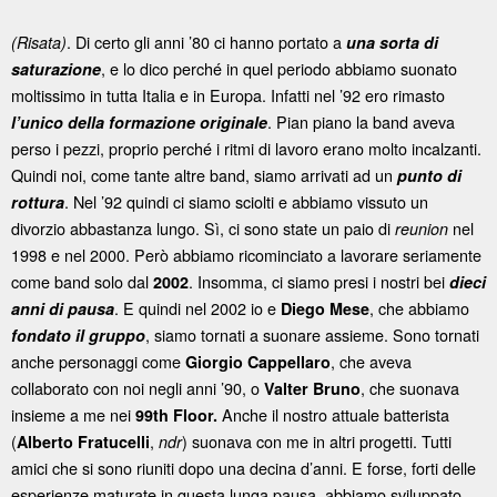
. Di certo gli anni ’80 ci hanno portato a
(Risata)
una sorta di
, e lo dico perché in quel periodo abbiamo suonato
saturazione
moltissimo in tutta Italia e in Europa. Infatti nel ’92 ero rimasto
. Pian piano la band aveva
l’unico della formazione originale
perso i pezzi, proprio perché i ritmi di lavoro erano molto incalzanti.
Quindi noi, come tante altre band, siamo arrivati ad un
punto di
. Nel ’92 quindi ci siamo sciolti e abbiamo vissuto un
rottura
divorzio abbastanza lungo. Sì, ci sono state un paio di
nel
reunion
1998 e nel 2000. Però abbiamo ricominciato a lavorare seriamente
come band solo dal
. Insomma, ci siamo presi i nostri bei
2002
dieci
. E quindi nel 2002 io e
, che abbiamo
anni di pausa
Diego Mese
, siamo tornati a suonare assieme. Sono tornati
fondato il gruppo
anche personaggi come
, che aveva
Giorgio Cappellaro
collaborato con noi negli anni ’90, o
, che suonava
Valter Bruno
insieme a me nei
Anche il nostro attuale batterista
99th Floor.
(
,
) suonava con me in altri progetti. Tutti
Alberto Fratucelli
ndr
amici che si sono riuniti dopo una decina d’anni. E forse, forti delle
esperienze maturate in questa lunga pausa, abbiamo sviluppato