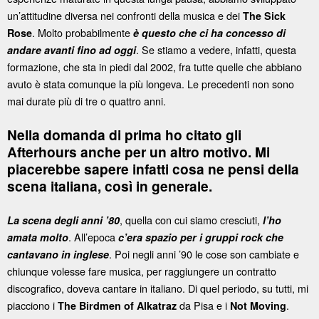
un’attitudine diversa nei confronti della musica e dei
The Sick
. Molto probabilmente
Rose
è questo che ci ha concesso di
. Se stiamo a vedere, infatti, questa
andare avanti fino ad oggi
formazione, che sta in piedi dal 2002, fra tutte quelle che abbiano
avuto è stata comunque la più longeva. Le precedenti non sono
mai durate più di tre o quattro anni.
Nella domanda di prima ho citato gli
Afterhours anche per un altro motivo. Mi
piacerebbe sapere infatti cosa ne pensi della
scena italiana, così in generale.
, quella con cui siamo cresciuti,
La scena degli anni ’80
l’ho
. All’epoca
amata molto
c’era spazio per i gruppi rock che
. Poi negli anni ’90 le cose son cambiate e
cantavano in inglese
chiunque volesse fare musica, per raggiungere un contratto
discografico, doveva cantare in italiano. Di quel periodo, su tutti, mi
piacciono i
da Pisa e i
.
The Birdmen of Alkatraz
Not Moving