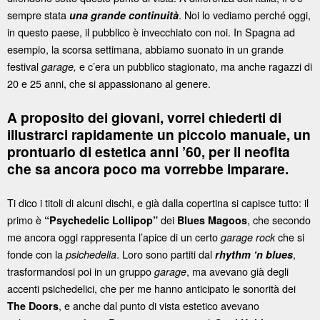
sempre stata
. Noi lo vediamo perché oggi,
una grande continuità
in questo paese, il pubblico è invecchiato con noi. In Spagna ad
esempio, la scorsa settimana, abbiamo suonato in un grande
festival
e c’era un pubblico stagionato, ma anche ragazzi di
garage,
20 e 25 anni, che si appassionano al genere.
A proposito dei giovani, vorrei chiederti di
illustrarci rapidamente un piccolo manuale, un
prontuario di estetica anni ’60, per il neofita
che sa ancora poco ma vorrebbe imparare.
Ti dico i titoli di alcuni dischi, e già dalla copertina si capisce tutto: il
primo è
dei
, che secondo
“Psychedelic Lollipop”
Blues Magoos
me ancora oggi rappresenta l’apice di un certo
che si
garage rock
fonde con la
. Loro sono partiti dal
,
psichedelia
rhythm ‘n blues
trasformandosi poi in un gruppo
, ma avevano già degli
garage
accenti psichedelici, che per me hanno anticipato le sonorità dei
, e anche dal punto di vista estetico avevano
The Doors