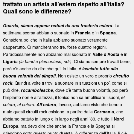
trattato un artista all’estero rispetto all’Italia?
Quali sono le differenze?
. La
Guarda,
siamo appena reduci da una trasferta estera
settimana scorsa abbiamo suonato in
e in
.
Francia
Spagna
Considera poi che in Italia abbiamo suonato veramente
dappertutto. Ci mancheranno tre, forse quattro regioni.
Paradossalmente non abbiamo mai suonato in
e in
Valle d’Aosta
. Ci siamo sempre trovati bene,
Liguria
(la band è piemontese, ndr)
però c’è anche da dire che qui, in Italia,
è lasciato tutto alla
. Non esiste un vero e proprio
buona volontà dei singoli
circuito
. Quindi a volte ti trovi a suonare in situazioni un po’, come si
rock
può dire,
, dove c’è tanta buona volontà, poi però
rocambolesche
l’impianto non è all’altezza, il fonico non sa amplificare i suoni,
et
,
, invece, abbiamo visto che bene o
cetera
et cetera.
All’estero
male questi circuiti rock esistono, a partire dalla
, che
Germania
abbiamo battuto in lungo e in largo negli anni ’80, e tutto il
Nord
, ma devo dire che anche la Francia e la Spagna si
Europa
difendono sotto questo punto di vista. A differenza dell’Italia, lì c’è