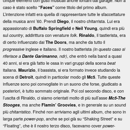
cinque elementi con gusti musicali anche lontani dal
. Non a
garage
caso è stato scelto
come titolo del primo album.
“Faces”
L’intenzione infatti era quella di rappresentare tutte le sfaccettature
della musica anni ’60. Prendi
, il nostro chitarrista. Lui era
Diego
appassionato di
e
, quindi era più
Buffalo Springfield
Neil Young
sul
, addirittura con venature
.
, il tastierista, era
country
folk
Rinaldo
di certo influenzato dai
, ma anche da tutto il
The Doors
inglese e italiano. Il nostro batterista
progressive
(in questo caso si
, che entrò nella band a quasi
riferisce a
Dante Garimanno
, ndr)
40 anni, si era già fatto le ossa in vari gruppi della scena
beat
italiana.
, il bassista, si era formato invece studiando la
Maurizio
scena di
, quindi in particolar modo gli
. Tutte queste
Detroit
Mc5
influenze sono poi convogliate in un suono che forse, giudicato a
posteriori, è tutto sommato originale. Poi col secondo disco, e con
l’uscita di Rinaldo, ci siamo orientati molto di più sull’asse
Mc5-The
, ma anche
, e in generale su un sound
Stooges
Flamin’ Groovies
più
. Finché non arriviamo agli ultimi album, che sono in
chitarristico
larga parte
, anche se poi già su “Shaking Street” e su
power-pop
“Floating”, che è il nostro terzo disco, facevamo cover
power-