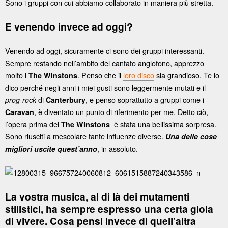
Sono i gruppi con cui abbiamo collaborato in maniera più stretta.
E venendo invece ad oggi?
Venendo ad oggi, sicuramente ci sono dei gruppi interessanti.
Sempre restando nell’ambito del cantato anglofono, apprezzo
molto i
. Penso che il
loro disco
sia grandioso. Te lo
The Winstons
dico perché negli anni i miei gusti sono leggermente mutati e il
di
, e penso soprattutto a gruppi come i
prog-rock
Canterbury
, è diventato un punto di riferimento per me. Detto ciò,
Caravan
l’opera prima dei
è stata una bellissima sorpresa.
The Winstons
Sono riusciti a mescolare tante influenze diverse.
Una delle cose
, in assoluto.
migliori uscite quest’anno
La vostra musica, al di là dei mutamenti
stilistici, ha sempre espresso una certa gioia
di vivere. Cosa pensi invece di quell’altra