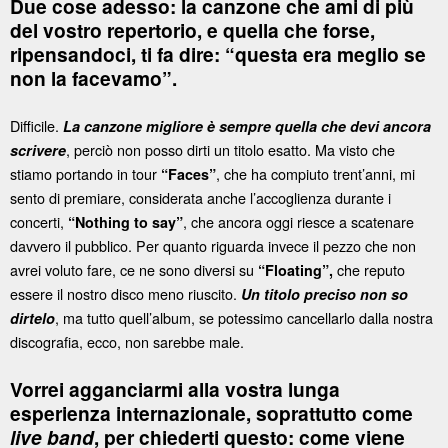
Due cose adesso: la canzone che ami di più
del vostro repertorio, e quella che forse,
ripensandoci, ti fa dire: “questa era meglio se
non la facevamo”.
Difficile.
La canzone migliore è sempre quella che devi ancora
, perciò non posso dirti un titolo esatto. Ma visto che
scrivere
stiamo portando in tour
, che ha compiuto trent’anni, mi
“Faces”
sento di premiare, considerata anche l’accoglienza durante i
concerti,
, che ancora oggi riesce a scatenare
“Nothing to say”
davvero il pubblico. Per quanto riguarda invece il pezzo che non
avrei voluto fare, ce ne sono diversi su
che reputo
“Floating”,
essere il nostro disco meno riuscito.
Un titolo preciso non so
, ma tutto quell’album, se potessimo cancellarlo dalla nostra
dirtelo
discografia, ecco, non sarebbe male.
Vorrei agganciarmi alla vostra lunga
esperienza internazionale, soprattutto come
live band
, per chiederti questo: come viene