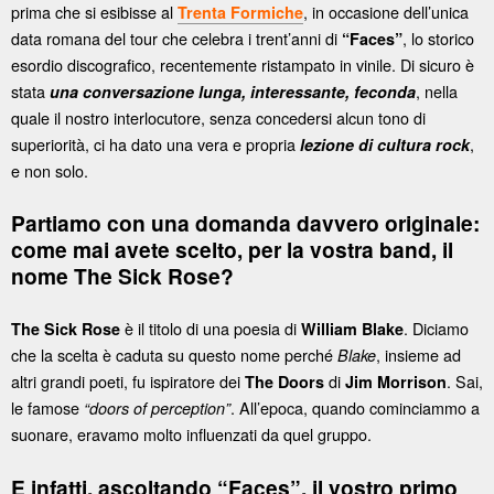
prima che si esibisse al
, in occasione dell’unica
Trenta Formiche
data romana del tour che celebra i trent’anni di
, lo storico
“Faces”
esordio discografico, recentemente ristampato in vinile. Di sicuro è
stata
, nella
una conversazione lunga, interessante, feconda
quale il nostro interlocutore, senza concedersi alcun tono di
superiorità, ci ha dato una vera e propria
,
lezione di cultura rock
e non solo.
Partiamo con una domanda davvero originale:
come mai avete scelto, per la vostra band, il
nome The Sick Rose?
è il titolo di una poesia di
. Diciamo
The Sick Rose
William Blake
che la scelta è caduta su questo nome perché
, insieme ad
Blake
altri grandi poeti, fu ispiratore dei
di
. Sai,
The Doors
Jim Morrison
le famose
. All’epoca, quando cominciammo a
“doors of perception”
suonare, eravamo molto influenzati da quel gruppo.
E infatti, ascoltando “Faces”, il vostro primo