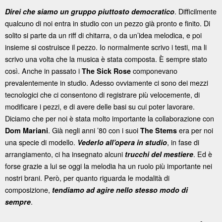
. Difficilmente
Direi che siamo un gruppo piuttosto democratico
qualcuno di noi entra in studio con un pezzo già pronto e finito. Di
solito si parte da un riff di chitarra, o da un’idea melodica, e poi
insieme si costruisce il pezzo. Io normalmente scrivo i testi, ma li
scrivo una volta che la musica è stata composta. È sempre stato
così. Anche in passato i
componevano
The Sick Rose
prevalentemente in studio. Adesso ovviamente ci sono dei mezzi
tecnologici che ci consentono di registrare più velocemente, di
modificare i pezzi, e di avere delle basi su cui poter lavorare.
Diciamo che per noi è stata molto importante la collaborazione con
. Già negli anni ’80 con i suoi
era per noi
Dom Mariani
The Stems
una specie di modello.
, in fase di
Vederlo all’opera in studio
arrangiamento, ci ha insegnato alcuni
. Ed è
trucchi del mestiere
forse grazie a lui se oggi la melodia ha un ruolo più importante nei
nostri brani. Però, per quanto riguarda le modalità di
composizione,
tendiamo ad agire nello stesso modo di
.
sempre