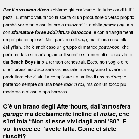
abbiamo già praticamente la bozza di tutti i
Per il prossimo disco
pezzi. E stiamo valutando la scelta di un produttore diverso proprio
perché vorremmo continuare a muoverci in ambito
, ma
power-pop
con
, e con arrangiamenti
sfumature forse addirittura barocche
un po’ più complessi. Non parliamo di
, ma di una cosa alla
prog
, che è anch’esso un gruppo di matrice
, che
Jellyfish
power-pop
però ha dalla sua arrangiamenti vocali e strumentali che spaziano
dai
fino a territori orchestrali. Ecco, non voglio dire
Beach Boys
che il prossimo disco sarà orchestrale, ma vogliamo trovare un
produttore che ci aiuti a complicare un tantino il nostro disegno,
partendo sempre da una base
, ma con un tocco più
rock ‘n roll
moderno e al contempo barocco.
C’è un brano degli Afterhours, dall’atmosfera
garage
ma decisamente incline al
noise
, che
s’intitola “Non si esce vivi dagli anni ’80”. E
voi invece ce l’avete fatta. Come ci siete
riusciti?