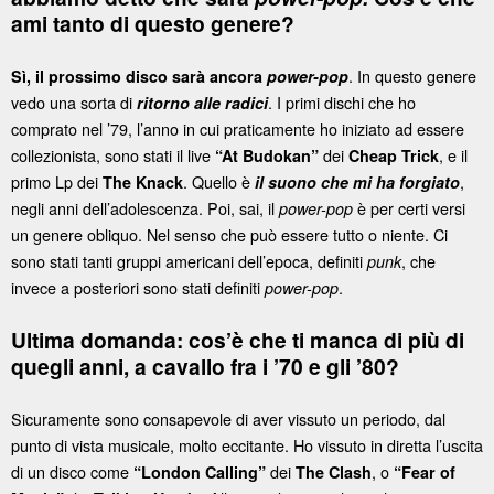
ami tanto di questo genere?
. In questo genere
Sì, il prossimo disco sarà ancora
power-pop
vedo una sorta di
. I primi dischi che ho
ritorno alle radici
comprato nel ’79, l’anno in cui praticamente ho iniziato ad essere
collezionista, sono stati il live
dei
, e il
“At Budokan”
Cheap Trick
primo Lp dei
. Quello è
,
The Knack
il suono che mi ha forgiato
negli anni dell’adolescenza. Poi, sai, il
è per certi versi
power-pop
un genere obliquo. Nel senso che può essere tutto o niente. Ci
sono stati tanti gruppi americani dell’epoca, definiti
, che
punk
invece a posteriori sono stati definiti
.
power-pop
Ultima domanda: cos’è che ti manca di più di
quegli anni, a cavallo fra i ’70 e gli ’80?
Sicuramente sono consapevole di aver vissuto un periodo, dal
punto di vista musicale, molto eccitante. Ho vissuto in diretta l’uscita
di un disco come
dei
, o
“London Calling”
The Clash
“Fear of