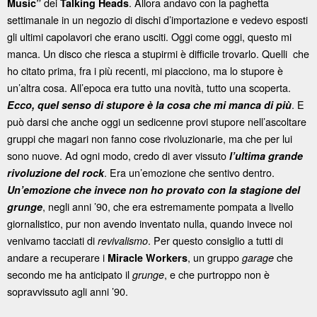
dei
. Allora andavo con la paghetta
Music”
Talking Heads
settimanale in un negozio di dischi d’importazione e vedevo esposti
gli ultimi capolavori che erano usciti. Oggi come oggi, questo mi
manca. Un disco che riesca a stupirmi è difficile trovarlo. Quelli che
ho citato prima, fra i più recenti, mi piacciono, ma lo stupore è
un’altra cosa. All’epoca era tutto una novità, tutto una scoperta.
. E
Ecco, quel senso di stupore è la cosa che mi manca di più
può darsi che anche oggi un sedicenne provi stupore nell’ascoltare
gruppi che magari non fanno cose rivoluzionarie, ma che per lui
sono nuove. Ad ogni modo, credo di aver vissuto
l’ultima grande
. Era un’emozione che sentivo dentro.
rivoluzione del rock
Un’emozione che invece non ho provato con la stagione del
, negli anni ’90, che era estremamente pompata a livello
grunge
giornalistico, pur non avendo inventato nulla, quando invece noi
venivamo tacciati di
. Per questo consiglio a tutti di
revivalismo
andare a recuperare i
, un gruppo
che
Miracle Workers
garage
secondo me ha anticipato il
, e che purtroppo non è
grunge
sopravvissuto agli anni ’90.