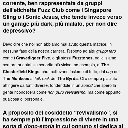
corrente, ben rappresentata da gruppi
dell’etichetta Fuzz Club come i Singapore
Sling o i Sonic Jesus, che tende invece verso
un garage più dark, più malato, per non dire
depressivo?
Devo dire che noi non abbiamo mai avuto questa matrice, in
nessuna fase della nostra carriera. Rispetto ad altri
gruppi faro
come i
, o gli stessi
, noi ci siamo
Gravedigger Five
Fuzztones
sempre orientati su sonorità più vicine, ad esempio, ai
The
, che mettevano insieme di tutto, dal
dei
Chesterfield Kings
pop
al
dei
. Ci è sempre piaciuto
The Monkees
folk-rock
The Byrds
attingere da fonti diverse, fondendole in un
che spero la
sound
gente riconoscerà come
ma come appunto
non puro revivalismo,
qualcosa di personale.
A proposito del cosiddetto “revivalismo”, si
ha sempre più l’impressione di vivere in una
sorta di
dopo-storia
in cui ognuno si dedica al