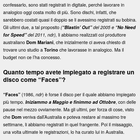
confessarlo, sono stati registrati in digitale, perché lavorare in
analogico oggi costa molto di più. Sono dischi, infatti, che
sarebbero costati quasi il doppio se li avessimo registrati su bobina.
Gli ultimi due, a tal proposito
(
“Blastin’ Out”
del 2005 e
“No Need
li abbiamo realizzati col produttore
for Speed”
del 2011, ndr),
australiano
, che inizialmente ci aveva chiesto di
Dom Mariani
trovare uno studio a
che lavorasse in analogico. Ma il
Torino
budget non ce l’ha concesso.
Quanto tempo avete impiegato a registrare un
disco come “Faces”?
(1986,
) è forse il disco per il quale abbiamo impiegato
“Faces”
ndr
più tempo.
, con delle
Iniziammo a Maggio e finimmo ad Ottobre
pause nel mezzo ovviamente. Ma gli ultimi, per forza di cose, visto
che
veniva dall’Australia e poteva restare al massimo tre
Dom
settimane, li abbiamo registrati in quel frangente. Poi il missaggio,
una volta ultimate le registrazioni, lo ha curato lui in Australia.