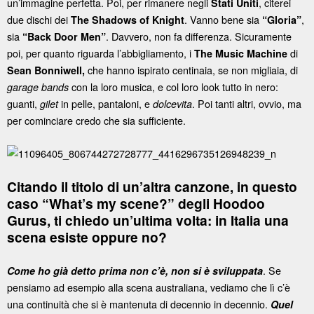
un’immagine perfetta. Poi, per rimanere negli
, citerei
Stati Uniti
due dischi dei
. Vanno bene sia
,
The Shadows of Knight
“Gloria”
sia
. Davvero, non fa differenza. Sicuramente
“Back Door Men”
poi, per quanto riguarda l’abbigliamento, i
di
The Music Machine
che hanno ispirato centinaia, se non migliaia, di
Sean Bonniwell,
con la loro musica, e col loro look tutto in nero:
garage bands
guanti,
in pelle, pantaloni, e
. Poi tanti altri, ovvio, ma
gilet
dolcevita
per cominciare credo che sia sufficiente.
Citando il titolo di un’altra canzone, in questo
caso “What’s my scene?” degli Hoodoo
Gurus, ti chiedo un’ultima volta: in Italia una
scena esiste oppure no?
. Se
Come ho già detto prima non c’è, non si è sviluppata
pensiamo ad esempio alla scena australiana, vediamo che lì c’è
una continuità che si è mantenuta di decennio in decennio.
Quel