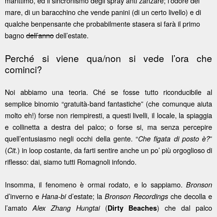
marittimo, ed il sincronismo degli spray anti zanzare; l’odore del
mare, di un baracchino che vende panini (di un certo livello) e di
qualche benpensante che probabilmente stasera si farà il primo
bagno
dell’anno
dell’estate.
Perché si viene qua/non si vede l’ora che
cominci?
Noi abbiamo una teoria. Ché se fosse tutto riconducibile al
semplice binomio “gratuità-band fantastiche” (che comunque aiuta
molto eh!) forse non riempiresti, a questi livelli, il locale, la spiaggia
e collinetta a destra del palco; o forse si, ma senza percepire
quell’entusiasmo negli occhi della gente. “
”
Che figata di posto è?
(
) in loop costante, da farti sentire anche un po’ più orgoglioso di
Cit.
riflesso: dai, siamo tutti Romagnoli infondo.
Insomma, il fenomeno è ormai rodato, e lo sappiamo.
Bronson
d’inverno e
d’estate; la
che decolla e
Hana-bi
Bronson Recordings
l’amato
(
) che dal palco
Alex Zhang Hungtai
Dirty Beaches