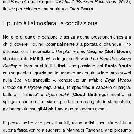
dell’
, e dal singolo “
” ‎(
, 2012),
Hana-bi
Tarlabaşı
Bronson Recordings
finisce per chiudere una puntata di
.
Twin Peaks
Il punto è l’atmosfera, la condivisione.
Nel giro di qualche edizione e senza alcuna pressione/richiesta a
chi di dovere – quindi potenzialmente alla portata di chiunque – ho
discusso con il sopracitato
, e
(
),
Hungtai
Luis Vasquez
Soft Moon
sbaciucchiato
(hey! sulle guance!), visto
e
EMA
Lee Ranaldo
Steve
autografarmi tutti i dischi che possiedo dei
Shelley
Sonic Youth
con seguente ringraziamento per aver sostenuto la loro musica – di
nulla
, vai tranquillo –, conosciuto un affabile
Lee
Elijah Woods
(
de
) in spadrillas e cappello di paglia,
Frodo
Il signore degli anelli
battuto il “cinque” a
(
) mentre mi
Dylan Baldi
Cloud Nothings
spiegava come per lui sia meglio fare un autografo in stampatello,
gigioneggiato con gli
, e potrei andare avanti.
Allah-Las
E penso inoltre che per gli artisti, alcuni artisti, non sia poi tutta
questa fatica venire a suonare a Marina di Ravenna, anzi presumo