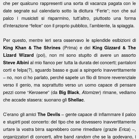
che per qualcuno rappresenti una sorta di vacanza pagata con le
date segnate sul calendario sotto la dicitura “Ferie”; non che sul
palco i musicisti si risparmino, tutt’altro, piuttosto una forma
d’interazione “felice” con il proprio pubblico, l’ambiente, la spiaggia.
Per questo, mentre ieri sera osservavo le splendide esibizioni di
(Prima) e dei
King Khan & The Shrines
King Gizzard & The
(poi), non mi sono stupito di avere un assorto
Lizard Wizard
al mio fianco per tutta la durata dei concerti; pantaloni
Steve Albini
corti e felpa(?), sguardo basso e guai a spingerlo inavvertitamente
– no, non ci ho parlato, perché sapete un filo di timore reverenziale
verso il genio, ma soprattutto verso un uomo capace di pensare
pezzi come “
” (da
,
) rimane, vediamo
Kerosene
Big Black
Atomizer
che accade stasera: suonano gli
.
Shellac
C’erano gli amici
– gente capace di infiammare il palco
The Devils
e stupirti post concerto: del tipo che se dovessero inavvertitamente
urtare la vostra birra saprebbero come rimediare (grazie
) –,
Erica
organizzatori di concerti, altre band
che se la godevano, i
random