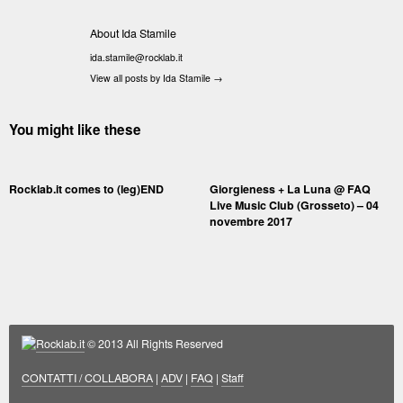
About Ida Stamile
ida.stamile@rocklab.it
View all posts by Ida Stamile
→
You might like these
Rocklab.it comes to (leg)END
Giorgieness + La Luna @ FAQ
Live Music Club (Grosseto) – 04
novembre 2017
Rocklab.it
© 2013 All Rights Reserved
CONTATTI / COLLABORA
|
ADV
|
FAQ
|
Staff