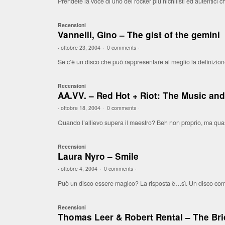
Prendete la voce di uno dei rocker più nichilisti ed autentici c
Recensioni
Vannelli, Gino – The gist of the gemini
·
ottobre 23, 2004
·
0 comments
·
Se c’è un disco che può rappresentare al meglio la definizion
Recensioni
AA.VV. – Red Hot + Riot: The Music and 
·
ottobre 18, 2004
·
0 comments
·
Quando l’allievo supera il maestro? Beh non proprio, ma quasi.
Recensioni
Laura Nyro – Smile
·
ottobre 4, 2004
·
0 comments
·
Può un disco essere magico? La risposta è…sì. Un disco com
Recensioni
Thomas Leer & Robert Rental – The Br