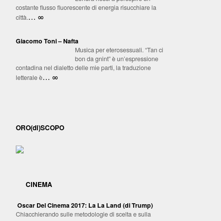
costante flusso fluorescente di energia risucchiare la
… ∞
città.
Giacomo Toni – Nafta
Musica per eterosessuali. “Tan ci
bon da gnint” è un’espressione
contadina nel dialetto delle mie parti, la traduzione
… ∞
letterale è
ORO(di)SCOPO
CINEMA
Oscar Del Cinema 2017: La La Land (di Trump)
Chiacchierando sulle metodologie di scelta e sulla