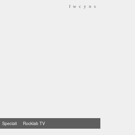
f
w
c
y
n
s
Speciali
Rocklab TV