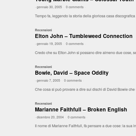
·
gennaio 30, 2005
·
0 comments
·
Tempo fa, leggendo la storia della gloriosa casa discografic
Recensioni
Elton John – Tumbleweed Connection
·
gennaio 19, 2005
·
0 comments
·
Credo che su Elton John si possano dire almeno due cose, se
Recensioni
Bowie, David – Space Oddity
·
gennaio 7, 2005
·
0 comments
·
Che cosa si può provare a dire sui dischi di David Bowie che no
Recensioni
Marianne Faithfull – Broken English
·
dicembre 20, 2004
·
0 comments
·
Il nome di Marianne Faithfull, fà pensare a due cose: la sua