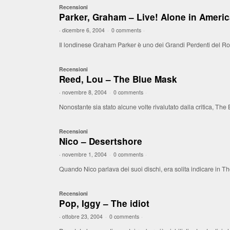
Recensioni
Parker, Graham – Live! Alone in Ameri
·
dicembre 6, 2004
·
0 comments
·
Il londinese Graham Parker è uno dei Grandi Perdenti del Roc
Recensioni
Reed, Lou – The Blue Mask
·
novembre 8, 2004
·
0 comments
·
Nonostante sia stato alcune volte rivalutato dalla critica, T
Recensioni
Nico – Desertshore
·
novembre 1, 2004
·
0 comments
·
Quando Nico parlava dei suoi dischi, era solita indicare in 
Recensioni
Pop, Iggy – The idiot
·
ottobre 23, 2004
·
0 comments
·