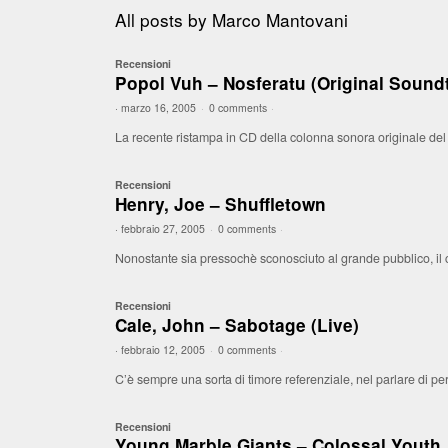
All posts by
Marco Mantovani
Recensioni
Popol Vuh – Nosferatu (Original Sound
·
marzo 16, 2005
·
0 comments
·
La recente ristampa in CD della colonna sonora originale del 
Recensioni
Henry, Joe – Shuffletown
·
febbraio 27, 2005
·
0 comments
·
Nonostante sia pressochè sconosciuto al grande pubblico, il 
Recensioni
Cale, John – Sabotage (Live)
·
febbraio 12, 2005
·
0 comments
·
C’è sempre una sorta di timore referenziale, nel parlare di p
Recensioni
Young Marble Giants – Colossal Youth