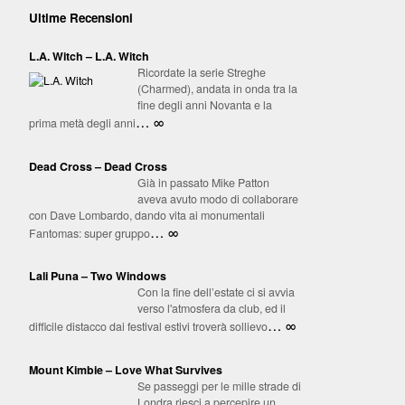
Ultime Recensioni
L.A. Witch – L.A. Witch
Ricordate la serie Streghe
(Charmed), andata in onda tra la
fine degli anni Novanta e la
… ∞
prima metà degli anni
Dead Cross – Dead Cross
Già in passato Mike Patton
aveva avuto modo di collaborare
con Dave Lombardo, dando vita ai monumentali
… ∞
Fantomas: super gruppo
Lali Puna – Two Windows
Con la fine dell’estate ci si avvia
verso l'atmosfera da club, ed il
… ∞
difficile distacco dai festival estivi troverà sollievo
Mount Kimbie – Love What Survives
Se passeggi per le mille strade di
Londra riesci a percepire un