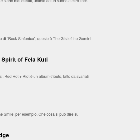
he siano mai esistiti, unitela ad un suono elettro-rock
e di “Rock-Sinfonico”, questo è The Gist of the Gemini
Spirit of Fela Kuti
 Red Hot + Riot è un album-tributo, fatto da svariati
e Smile, per esempio. Che cosa si può dire su
idge