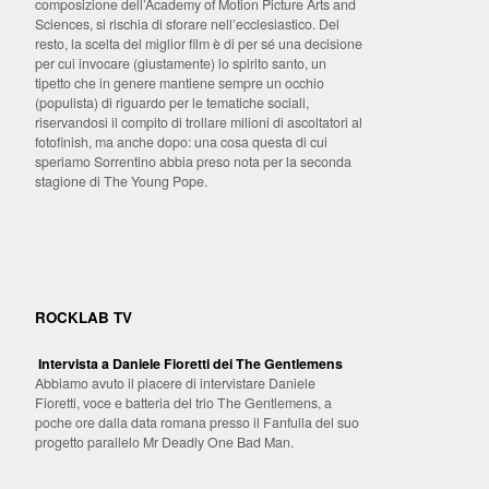
composizione dell’Academy of Motion Picture Arts and
Sciences, si rischia di sforare nell’ecclesiastico. Del
resto, la scelta del miglior film è di per sé una decisione
per cui invocare (giustamente) lo spirito santo, un
tipetto che in genere mantiene sempre un occhio
(populista) di riguardo per le tematiche sociali,
riservandosi il compito di trollare milioni di ascoltatori al
fotofinish, ma anche dopo: una cosa questa di cui
speriamo Sorrentino abbia preso nota per la seconda
stagione di The Young Pope.
ROCKLAB TV
Intervista a Daniele Fioretti dei The Gentlemens
Abbiamo avuto il piacere di intervistare Daniele
Fioretti, voce e batteria del trio The Gentlemens, a
poche ore dalla data romana presso il Fanfulla del suo
progetto parallelo Mr Deadly One Bad Man.