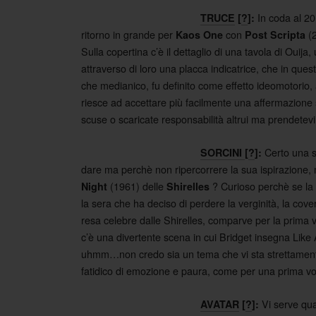
In coda al 20
TRUCE
[
?
]:
ritorno in grande per
con
(2
Kaos One
Post Scripta
Sulla copertina c’è il dettaglio di una tavola di Ouija, 
attraverso di loro una placca indicatrice, che in ques
che medianico, fu definito come effetto ideomotorio,
riesce ad accettare più facilmente una affermazione
scuse o scaricate responsabilità altrui ma prendetevi
Certo una sb
SORCINI
[
?
]:
dare ma perchè non ripercorrere la sua ispirazione
(1961) delle
? Curioso perchè se la c
Night
Shirelles
la sera che ha deciso di perdere la verginità, la co
resa celebre dalle Shirelles, comparve per la prima v
c’è una divertente scena in cui Bridget insegna Like
uhmm…non credo sia un tema che vi sta strettamente
fatidico di emozione e paura, come per una prima vo
Vi serve qua
AVATAR
[
?
]: