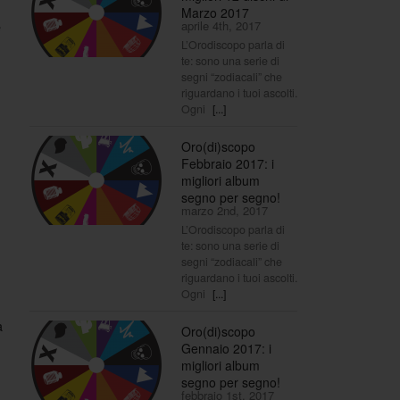
Marzo 2017
aprile 4th, 2017
e
L’Orodiscopo parla di
te: sono una serie di
segni “zodiacali” che
riguardano i tuoi ascolti.
Ogni
[...]
Oro(di)scopo
Febbraio 2017: i
migliori album
segno per segno!
marzo 2nd, 2017
L’Orodiscopo parla di
te: sono una serie di
segni “zodiacali” che
riguardano i tuoi ascolti.
Ogni
[...]
a
Oro(di)scopo
Gennaio 2017: i
migliori album
segno per segno!
febbraio 1st, 2017