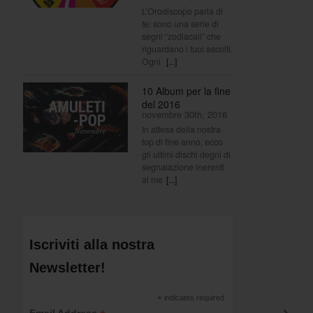
L’Orodiscopo parla di
te: sono una serie di
segni “zodiacali” che
riguardano i tuoi ascolti.
Ogni
[...]
10 Album per la fine
del 2016
novembre 30th, 2016
In attesa della nostra
top di fine anno, ecco
gli ultimi dischi degni di
segnalazione inerenti
al me
[...]
Iscriviti alla nostra
Newsletter!
*
indicates required
Email Address