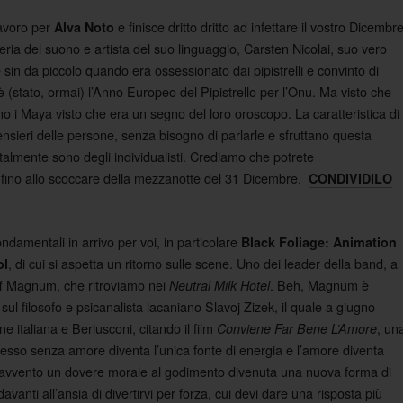
avoro per
e finisce dritto dritto ad infettare il vostro Dicembr
Alva Noto
ria del suono e artista del suo linguaggio, Carsten Nicolai, suo vero
sin da piccolo quando era ossessionato dai pipistrelli e convinto di
 (stato, ormai) l’Anno Europeo del Pipistrello per l’Onu. Ma visto che
 i Maya visto che era un segno del loro oroscopo. La caratteristica di
 pensieri delle persone, senza bisogno di parlarle e sfruttano questa
talmente sono degli individualisti. Crediamo che potrete
 fino allo scoccare della mezzanotte del 31 Dicembre.
CONDIVIDILO
ndamentali in arrivo per voi, in particolare
Black Foliage: Animation
, di cui si aspetta un ritorno sulle scene. Uno dei leader della band, a
ol
ff Magnum, che ritroviamo nei
. Beh, Magnum è
Neutral Milk Hotel
ul filosofo e psicanalista lacaniano Slavoj Zizek, il quale a giugno
ne italiana e Berlusconi, citando il film
, un
Conviene Far Bene L’Amore
sesso senza amore diventa l’unica fonte di energia e l’amore diventa
pravvento un dovere morale al godimento divenuta una nuova forma di
avanti all’ansia di divertirvi per forza, cui devi dare una risposta più