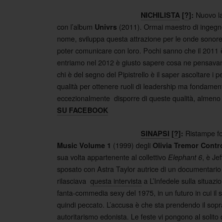
Nuovo l
NICHILISTA
[
?
]:
con l’album
(2011). Ormai maestro di ingegne
Univrs
nome, sviluppa questa attrazione per le onde sonore 
poter comunicare con loro. Pochi sanno che il 2011 è
entriamo nel 2012 è giusto sapere cosa ne pensavano
chi è del segno del Pipistrello è il saper ascoltare i
qualità per ottenere ruoli di leadership ma fondamen
eccezionalmente disporre di queste qualità, almeno
SU FACEBOOK
Ristampe fo
SINAPSI
[
?
]:
(1999) degli
Music Volume 1
Olivia Tremor Contr
sua volta appartenente al collettivo
, è Je
Elephant 6
sposato con Astra Taylor autrice di un documentario s
rilasciava
questa intervista
a L’Infedele sulla situazio
fanta-commedia sexy del 1975, in un futuro in cui il 
quindi peccato. L’accusa è che sta prendendo il so
autoritarismo edonista. Le feste vi pongono al solito d