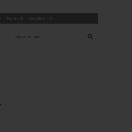
e
Speciali
Rocklab TV
Search for:
s
o