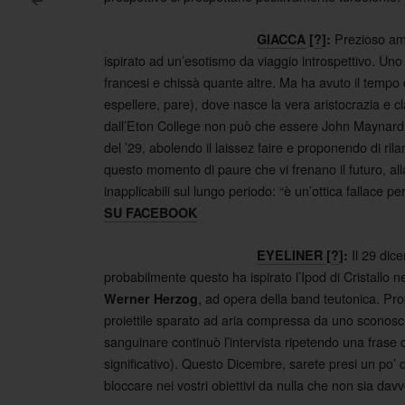
<
Post navigation
Prezioso am
GIACCA
[
?
]:
ispirato ad un’esotismo da viaggio introspettivo. Uno 
francesi e chissà quante altre. Ma ha avuto il tempo
espellere, pare), dove nasce la vera aristocrazia e cla
dall’Eton College non può che essere John Maynard K
del ’29, abolendo il laissez faire e proponendo di ril
questo momento di paure che vi frenano il futuro, alla
inapplicabili sul lungo periodo: “è un’ottica fallace pe
SU FACEBOOK
Il 29 di
EYELINER
[
?
]:
probabilmente questo ha ispirato l’Ipod di Cristallo ne
, ad opera della band teutonica. Pro
Werner Herzog
proiettile sparato ad aria compressa da uno sconosci
sanguinare continuò l’intervista ripetendo una frase ch
significativo). Questo Dicembre, sarete presi un po’ d
bloccare nei vostri obiettivi da nulla che non sia davv