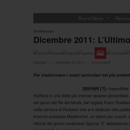
Brand News
Recens
Orodiscopo
Dicembre 2011: L’Ultimo
Calligari
on
dicembre 10, 2011
/
0 Commenti
Per trasformare i vostri auricolari nei più poten
Imperdibile
DISPARI
[
?
]:
rituffarsi in una delle più intense epopee giovaniliste.
nei panni del Re dei Mods, dal regista Franc Roddam.
nella carriera di Roddam che si è dedicato alla pubblici
enorme successo Masterchef, un talent per cuochi, ch
vittoria del greco-modenese Spyros. E’ abbastanza ch