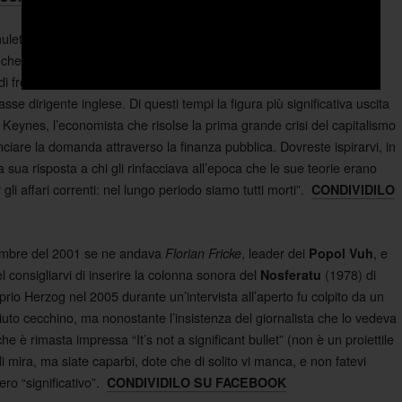
uleto sarà per voi
(2011) nuovo di
,
My Wilderness
Piers Faccini
che di viaggi se ne intende avendo origini e dimore inglesi, italiane,
 di frequentare il prestigioso Eton College a Londra (facendosene
sse dirigente inglese. Di questi tempi la figura più significativa uscita
eynes, l’economista che risolse la prima grande crisi del capitalismo
anciare la domanda attraverso la finanza pubblica. Dovreste ispirarvi, in
 sua risposta a chi gli rinfacciava all’epoca che le sue teorie erano
r gli affari correnti: nel lungo periodo siamo tutti morti”.
CONDIVIDILO
cembre del 2001 se ne andava
, leader dei
, e
Florian Fricke
Popol Vuh
l consigliarvi di inserire la colonna sonora del
(1978) di
Nosferatu
prio Herzog nel 2005 durante un’intervista all’aperto fu colpito da un
uto cecchino, ma nonostante l’insistenza del giornalista che lo vedeva
e è rimasta impressa “It’s not a significant bullet” (non è un proiettile
i mira, ma siate caparbi, dote che di solito vi manca, e non fatevi
ero “significativo”.
CONDIVIDILO SU FACEBOOK