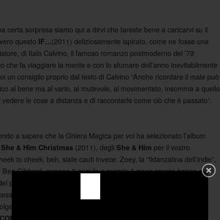
a certa sorpresa siamo qui a dirvi che fareste bene a caricarvi su il
vero questo
(2011) deliziosamente ispirato, come ne fosse una
IF…
tore, di Italo Calvino, il famoso romanzo postmoderno del ’79
sco che fa viaggiare la mente e con lo sfumare dell’anno inevitabilmente
oi un consiglio proprio dal testo di Calvino “Anche ricordare il male può
co al bene ma al vario, al mutevole, al movimentato, insomma a quello
i vedere le cose a distanza e di raccontarle come ciò che è passato”.
ndo a sapere che la Ghiera Magica per voi ha selezionato l’album
(2011), degli
per il vostro
 She & Him Christmas
She & Him
ek to cheek, beh, siate cauti invece. Zoey, la “fidanzatina dell’indie”,
e, Ben Gibbard, appena 2 anni fa e proprio il mese scorso hanno già
del previsto in amore anche per voi, ma, considerando che,
esso come protagonista della nuova serie
, dove è una
New Girl
lge le vite dei suoi nuovi coinquilini, beh… probabilmente le
CONDIVIDILO SU FACEBOOK