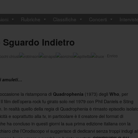
ioni
Rubriche
Classifiche
Concerti
Intervist
 Sguardo Indietro
·
Enrico
ti amuleti…
 occasione la ristampona di
(1973) degli
, per
Quadrophenia
Who
 Il film dell’opera-rock fu girato solo nel 1979 con Phil Daniels e Sting
 In realtà quello della regia di Quadrophenia è rimasto episodio isolat
tà e soprattutto alla tv, in particolare è il creatore del format di
e ha concluso in questi giorni la sua prima edizione italiana con la
iaro che l’Orodiscopo vi suggerisce di dedicarvi senza troppi indugi ai