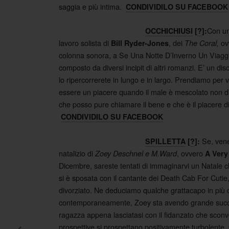
saggia e più intima.
CONDIVIDILO SU FACEBOOK
Con un
OCCHICHIUSI
[
?
]:
lavoro solista di
, dei
ov
Bill Ryder-Jones
The Coral,
colonna sonora, a Se Una Notte D’Inverno Un Viaggia
composto da diversi incipit di altri romanzi. E’ un di
lo ripercorrerete in lungo e in largo. Prendiamo per v
essere un piacere quando il male è mescolato non di
che posso pure chiamare il bene e che è il piacere d
CONDIVIDILO SU FACEBOOK
Se, vene
SPILLETTA
[
?
]:
natalizio di
, ovvero
Zoey Deschnel e M.Ward
A Very
Dicembre, sareste tentati di immaginarvi un Natale che
si è sposata con il cantante dei Death Cab For Cuti
divorziato. Ne deduciamo qualche grattacapo in più 
contemporaneamente, Zoey sta avendo grande succ
ragazza appena lasciatasi con il fidanzato che sconvo
prospettive si prospettano positivamente turbolente.