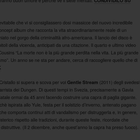
aranno buon umore e perchè ve li siete meritati.
CONDIVIDILO SU
vitabile che vi si consigliassero dosi massicce del nuovo incredibile
concept album che racconta la vita straordinariamente reale di un
to nel gorgo della criminalità afro-americana. Il lancio del disco è
oli della vicenda, anticipati da una citazione. Il quarto e ultimo video
ousins “La morte non è la più grande perdita nella vita. La più grande
amo”. Un anno se ne sta per andare, cerca di raccogliere quello che di
K
 Cristallo si supera e scova per voi
(2011) degli svedesi
Gentle Stream
chitarrista dei Dungen. Di questi tempi in Svezia, precisamente a Gavla
Natale ormai da 45 anni facendo costruire una capra di paglia gigante.
hè ispirata allo Yule, festa per il solstizio d’inverno, antenato pagano
 che comporta continui atti di vandalismo per distruggerla e, in genere,
isterico rispetto alle tradizioni, durante queste feste, ricordate che
istruttive. (Il 2 dicembre, anche quest’anno la capra ha preso fuoco).