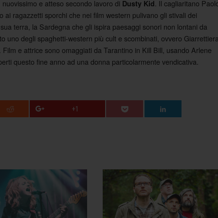
 nuovissimo e atteso secondo lavoro di
. Il cagliaritano Paol
Dusty Kid
ai ragazzetti sporchi che nei film western pulivano gli stivali dei
a terra, la Sardegna che gli ispira paesaggi sonori non lontani da
rato uno degli spaghetti-western più cult e scombinati, ovvero Giarrettier
 Film e attrice sono omaggiati da Tarantino in Kill Bill, usando Arlene
erti questo fine anno ad una donna particolarmente vendicativa.
+1