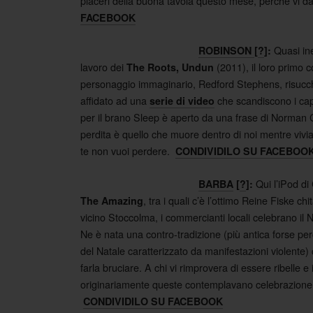
piaceri della buona tavola questo mese, perchè vi d
FACEBOOK
Quasi ine
ROBINSON
[
?
]:
lavoro dei
(2011), il loro primo 
The Roots, Undun
personaggio immaginario, Redford Stephens, risucchia
affidato ad una
che scandiscono i capit
serie di video
per il brano Sleep è aperto da una frase di Norman C
perdita è quello che muore dentro di noi mentre vivi
te non vuoi perdere.
CONDIVIDILO SU FACEBOO
Qui l’iPod di
BARBA
[
?
]:
, tra i quali c’è l’ottimo Reine Fiske 
The Amazing
vicino Stoccolma, i commercianti locali celebrano il 
Ne è nata una contro-tradizione (più antica forse perc
del Natale caratterizzato da manifestazioni violente)
farla bruciare. A chi vi rimprovera di essere ribelle e 
originariamente queste contemplavano celebrazione d
CONDIVIDILO SU FACEBOOK