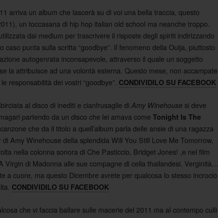
11 arriva un album che lascerà su di voi una bella traccia, questo
011), un toccasana di hip hop italian old school ma neanche troppo.
utilizzata dai medium per trascrivere il risposte degli spiriti indirizzando
to caso punta sulla scritta “goodbye”. Il fenomeno della Ouija, piuttosto
 azione autogenrata inconsapevole, attraverso il quale un soggetto
 se la attribuisce ad una volontà esterna. Questo mese, non accampate
 le responsabilità dei vostri “goodbye”.
CONDIVIDILO SU FACEBOOK
irciata al disco di inediti e cianfrusaglie di
si deve
Amy Winehouse
, magari partendo da un disco che lei amava come
Tonight Is The
anzone che da il titolo a quell’album parla delle ansie di una ragazza
ver di Amy Winehouse della splendida Will You Still Love Me Tomorrow,
olta nella colonna sonora di Che Pasticcio, Bridget Jones! ,e nel film
 A Virgin di Madonna alle sue compagne di cella thailandesi. Verginità
 a cuore, ma questo Dicembre avrete per qualcosa lo stesso incrocio
lta.
CONDIVIDILO SU FACEBOOK
lcosa che vi faccia ballare sulle macerie del 2011 ma al contempo culli