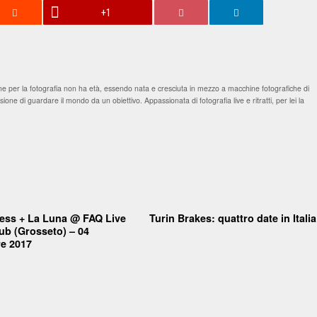
+1
 per la fotografia non ha età, essendo nata e cresciuta in mezzo a macchine fotografiche di
one di guardare il mondo da un obiettivo. Appassionata di fotografia live e ritratti, per lei la
ess + La Luna @ FAQ Live
Turin Brakes: quattro date in Italia
ub (Grosseto) – 04
e 2017