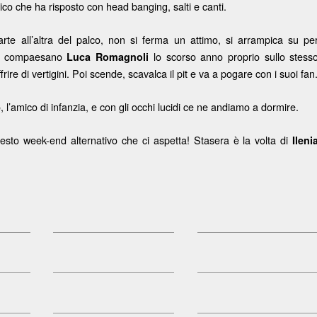
co che ha risposto con head banging, salti e canti.
te all’altra del palco, non si ferma un attimo, si arrampica su pe
uo compaesano
lo scorso anno proprio sullo stess
Luca Romagnoli
rire di vertigini. Poi scende, scavalca il pit e va a pogare con i suoi fan
, l’amico di infanzia, e con gli occhi lucidi ce ne andiamo a dormire.
uesto week-end alternativo che ci aspetta! Stasera è la volta di
Ileni