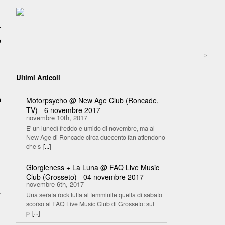
r
o
.
>
Ultimi Articoli
a
Motorpsycho @ New Age Club (Roncade,
TV) - 6 novembre 2017
novembre 10th, 2017
E' un lunedì freddo e umido di novembre, ma al
New Age di Roncade circa duecento fan attendono
che s
[...]
Giorgieness + La Luna @ FAQ Live Music
Club (Grosseto) - 04 novembre 2017
novembre 6th, 2017
Una serata rock tutta al femminile quella di sabato
scorso al FAQ Live Music Club di Grosseto: sul
p
[...]