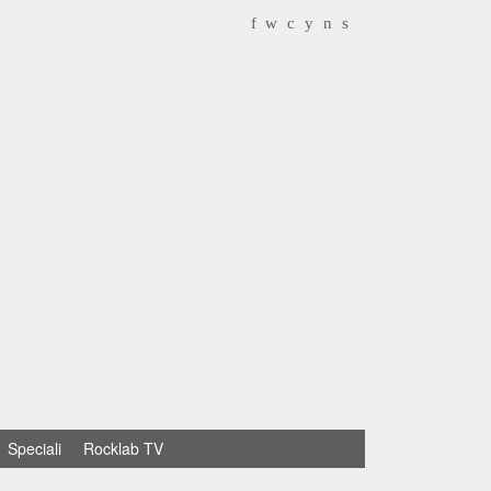
f
w
c
y
n
s
Speciali
Rocklab TV