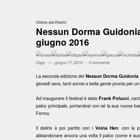
Ultime dai Palchi
Nessun Dorma Guidonia 
giugno 2016
Zago
on
giugno 17, 2016
/
0 comments
La seconda edizione del
Nessun Dorma Guidonia 
giovedì sera, tanti sorrisi e bella gente pronta per un
Ad inaugurare il festival è stato
, can
Frank Polucci
palco principale, portandosi con sé la sua nuova ba
Fermo.
Il delirio è poi partito con i
: con la 
Voina Hen
abbandonare ancora una volta il palco (come è s