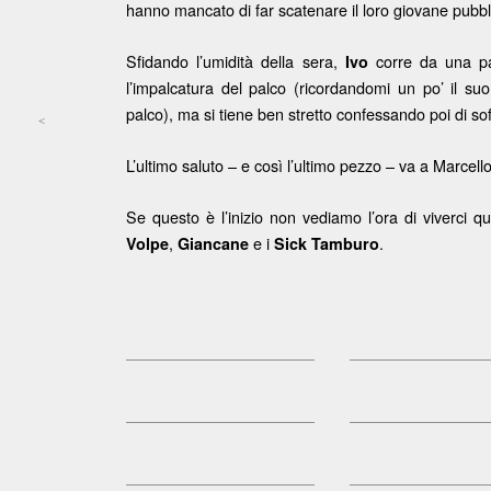
hanno mancato di far scatenare il loro giovane pubbli
Sfidando l’umidità della sera,
corre da una par
Ivo
l’impalcatura del palco (ricordandomi un po’ il s
palco), ma si tiene ben stretto confessando poi di soff
<
Post navigation
L’ultimo saluto – e così l’ultimo pezzo – va a Marcello
Se questo è l’inizio non vediamo l’ora di viverci q
,
e i
.
Volpe
Giancane
Sick Tamburo