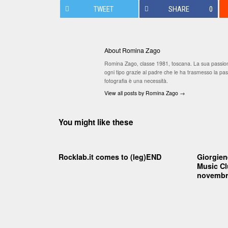
TWEET
SHARE
0
About Romina Zago
Romina Zago, classe 1981, toscana. La sua passione
ogni tipo grazie al padre che le ha trasmesso la passi
fotografia è una necessità.
View all posts by Romina Zago
→
You might like these
Rocklab.it comes to (leg)END
Giorgien
Music Cl
novembr