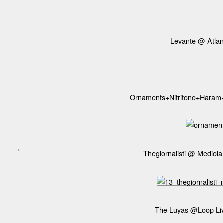
Levante @ Atlan
Ornaments+Nitritono+Haram+
<
Thegiornalisti @ Mediol
Post navigation
The Luyas @Loop Liv