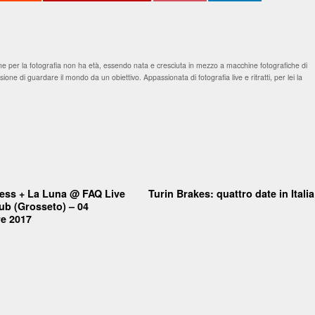
 per la fotografia non ha età, essendo nata e cresciuta in mezzo a macchine fotografiche di
one di guardare il mondo da un obiettivo. Appassionata di fotografia live e ritratti, per lei la
ess + La Luna @ FAQ Live
Turin Brakes: quattro date in Italia
ub (Grosseto) – 04
e 2017