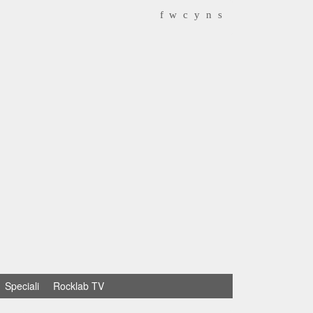
f
w
c
y
n
s
Speciali
Rocklab TV