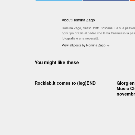
About Romina Zago
Romina Zago, classe 1981, toscana. La sua passione
ogni tipo grazie al padre che le ha trasmesso la passi
fotografia è una necessità.
View all posts by Romina Zago
→
You might like these
Rocklab.it comes to (leg)END
Giorgien
Music Cl
novembr